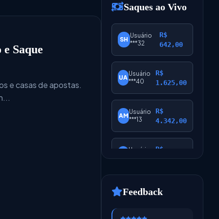
Saques ao Vivo
R$
Usuário
SH
***32
642,00
o e Saque
R$
Usuário
UA
***40
1.625,00
os e casas de apostas.
...
R$
Usuário
AM
***13
4.342,00
R$
Usuário
CV
***36
4.267,00
R$
Usuário
Feedback
EW
***46
340,00