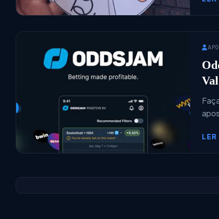
APO
Odd
Val
Faça
apos
LER