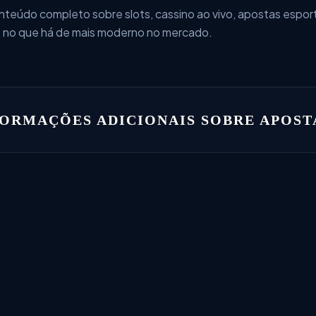
teúdo completo sobre slots, cassino ao vivo, apostas esporti
 no que há de mais moderno no mercado.
FORMAÇÕES ADICIONAIS SOBRE APOST