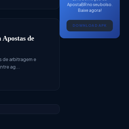
ApostaBR no seu bolso.
Baixe agora!
DOWNLOAD APK
 Apostas de
s de arbitragem e
ntre ag...