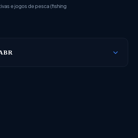
vas e jogos de pesca (fishing
ABR