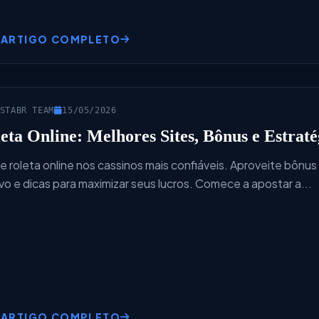
 ARTIGO COMPLETO
STABR TEAM
15/05/2026
eta Online: Melhores Sites, Bônus e Estrat
e roleta online nos cassinos mais confiáveis. Aproveite bônu
ivo e dicas para maximizar seus lucros. Comece a apostar a...
 ARTIGO COMPLETO