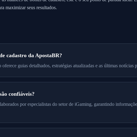
ara maximizar seus resultados.
 de cadastro da ApostaBR?
ferece guias detalhados, estratégias atualizadas e as últimas notícias 
são confiáveis?
aborados por especialistas do setor de iGaming, garantindo informaçõe