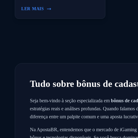
LER MAIS
Tudo sobre bônus de cada
Seja bem-vindo à seção especializada em
bônus de cad
estratégias reais e análises profundas. Quando falamos
diferença entre um palpite comum e uma aposta lucrativ
Na ApostaBR, entendemos que o mercado de iGaming evolu
bônus e tecnologias disponíveis. Se você busca dominar 