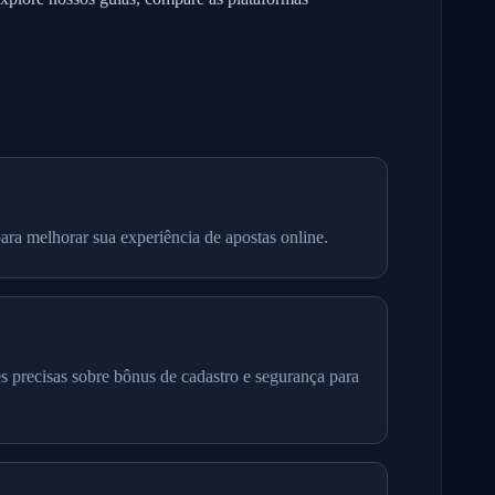
para melhorar sua experiência de apostas online.
s precisas sobre bônus de cadastro e segurança para