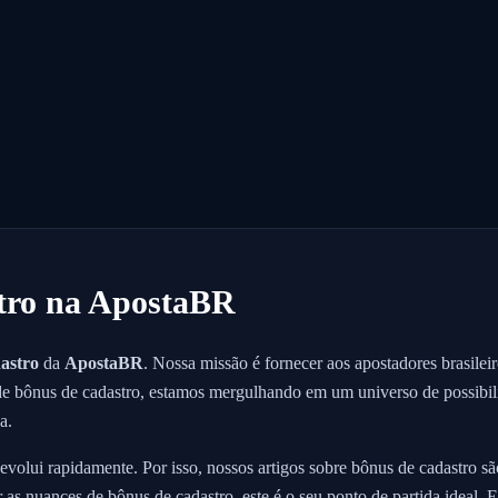
stro na ApostaBR
astro
da
ApostaBR
. Nossa missão é fornecer aos apostadores brasile
 de bônus de cadastro, estamos mergulhando em um universo de possibil
a.
i rapidamente. Por isso, nossos artigos sobre bônus de cadastro são c
as nuances de bônus de cadastro, este é o seu ponto de partida ideal. 