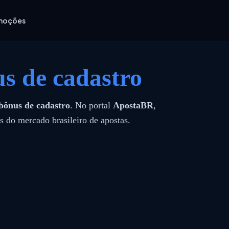
moções
s de cadastro
bônus de cadastro
. No portal
ApostaBR
,
 do mercado brasileiro de apostas.