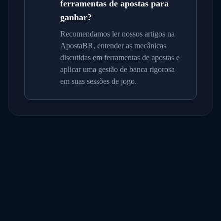
ferramentas de apostas para
ganhar?
Recomendamos ler nossos artigos na
ApostaBR, entender as mecânicas
discutidas em ferramentas de apostas e
aplicar uma gestão de banca rigorosa
em suas sessões de jogo.