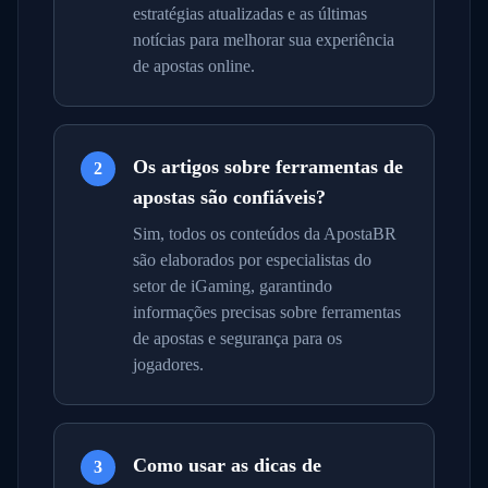
estratégias atualizadas e as últimas
notícias para melhorar sua experiência
de apostas online.
Os artigos sobre ferramentas de
2
apostas são confiáveis?
Sim, todos os conteúdos da ApostaBR
são elaborados por especialistas do
setor de iGaming, garantindo
informações precisas sobre ferramentas
de apostas e segurança para os
jogadores.
Como usar as dicas de
3