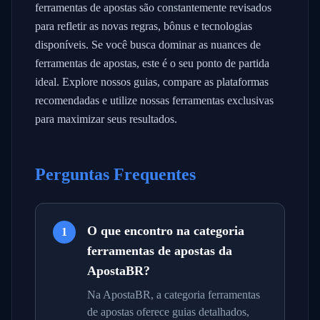
ferramentas de apostas são constantemente revisados
para refletir as novas regras, bônus e tecnologias
disponíveis. Se você busca dominar as nuances de
ferramentas de apostas, este é o seu ponto de partida
ideal. Explore nossos guias, compare as plataformas
recomendadas e utilize nossas ferramentas exclusivas
para maximizar seus resultados.
Perguntas Frequentes
O que encontro na categoria
1
ferramentas de apostas da
ApostaBR?
Na ApostaBR, a categoria ferramentas
de apostas oferece guias detalhados,