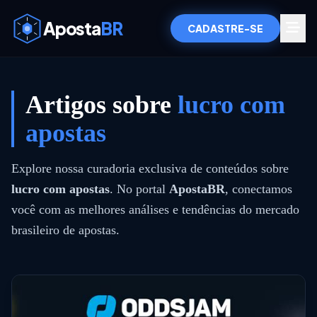
Aposta
BR
CADASTRE-SE
Artigos sobre
lucro com
apostas
Explore nossa curadoria exclusiva de conteúdos sobre
lucro com apostas
. No portal
ApostaBR
, conectamos
você com as melhores análises e tendências do mercado
brasileiro de apostas.