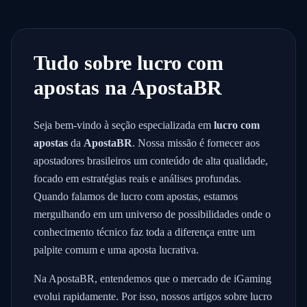
Tudo sobre lucro com
apostas na ApostaBR
Seja bem-vindo à seção especializada em
lucro com
apostas
da
ApostaBR
. Nossa missão é fornecer aos
apostadores brasileiros um conteúdo de alta qualidade,
focado em estratégias reais e análises profundas.
Quando falamos de lucro com apostas, estamos
mergulhando em um universo de possibilidades onde o
conhecimento técnico faz toda a diferença entre um
palpite comum e uma aposta lucrativa.
Na ApostaBR, entendemos que o mercado de iGaming
evolui rapidamente. Por isso, nossos artigos sobre lucro