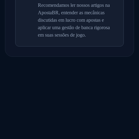
Recomendamos ler nossos artigos na
ApostaBR, entender as mecânicas
discutidas em lucro com apostas e
aplicar uma gestão de banca rigorosa
em suas sessões de jogo.