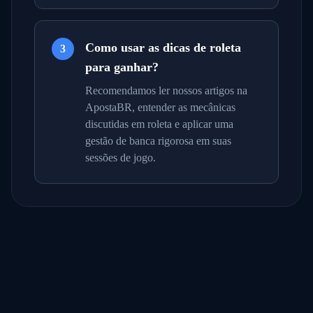
Como usar as dicas de roleta
3
para ganhar?
Recomendamos ler nossos artigos na
ApostaBR, entender as mecânicas
discutidas em roleta e aplicar uma
gestão de banca rigorosa em suas
sessões de jogo.